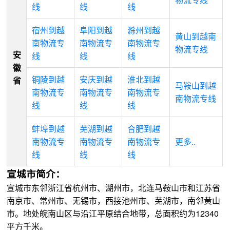
线
线
线
宿州到越
阜阳到越
滁州到越
黄山到越南
南物流专
南物流专
南物流专
物流专线
安
线
线
线
徽
铜陵到越
安庆到越
淮北到越
省
马鞍山到越
南物流专
南物流专
南物流专
南物流专线
线
线
线
蚌埠到越
芜湖到越
合肥到越
南物流专
南物流专
南物流专
更多..
线
线
线
宣城市简介：
宣城市东邻浙江省杭州市、湖州市，北连马鞍山市和江苏省
南京市、常州市、无锡市，西接池州市、芜湖市，南邻黄山
市。地处皖南山区与沿江平原结合地带，总面积约为12340
平方千米。