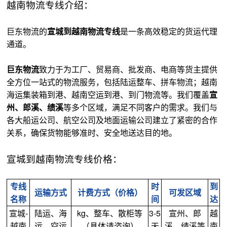
越南物流专线介绍：
巨东物流的
宣城到越南物流专线
是一条高效稳定的货运代理
通道。
巨东物流
致力于为工厂、贸易商、批发商、电商等货主提供
全方位一站式的物流服务，包括陆运整车、拼车物流；越南
海运集装箱到港、越南空运到港、到门物流等。我们覆盖
宣
州、郎溪、绩溪
等多个区域，满足不同客户的需求。我们与
各大船运公司、航空公司及地面运输公司建立了紧密的合作
关系，确保货物能够准时、安全地送达目的地。
宣城到越南物流专线价格：
专线
时
到
运输方式
计费方式（价格）
可发区域
名称
间
达
宣城-
陆运、海
kg、整车、散柜等
3-5
宣州、郎
越
越南
运、空运
（具体请咨询）
天
溪、绩溪等
南