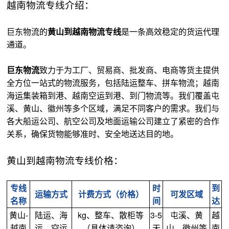
越南物流专线介绍：
巨东物流的
黄山到越南物流专线
是一条高效稳定的货运代理
通道。
巨东物流
致力于为工厂、贸易商、批发商、电商等货主提供
全方位一站式的物流服务，包括陆运整车、拼车物流；越南
海运集装箱到港、越南空运到港、到门物流等。我们覆盖屯
溪、黄山、徽州等多个区域，满足不同客户的需求。我们与
各大船运公司、航空公司及地面运输公司建立了紧密的合作
关系，确保货物能够准时、安全地送达目的地。
黄山到越南物流专线价格：
专线
时
到
运输方式
计费方式（价格）
可发区域
名称
间
达
黄山-
陆运、海
kg、整车、散柜等
3-5
屯溪、黄
越
越南
运、空运
（具体请咨询）
天
山、徽州等
南