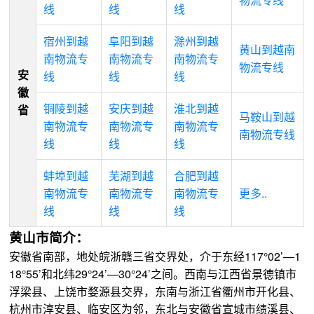
线
线
线
宿州到越
阜阳到越
滁州到越
黄山到越南
南物流专
南物流专
南物流专
物流专线
安
线
线
线
徽
铜陵到越
安庆到越
淮北到越
省
马鞍山到越
南物流专
南物流专
南物流专
南物流专线
线
线
线
蚌埠到越
芜湖到越
合肥到越
南物流专
南物流专
南物流专
更多..
线
线
线
黄山市简介：
安徽省南部，地处皖浙赣三省交界处，介于东经117°02’—1
18°55’和北纬29°24’—30°24’之间。西南与江西省景德镇市
浮梁县、上饶市婺源县交界，东南与浙江省衢州市开化县、
杭州市淳安县、临安区为邻，东北与安徽省宣城市绩溪县、