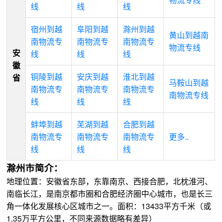
线
线
线
宿州到越
阜阳到越
滁州到越
黄山到越南
南物流专
南物流专
南物流专
物流专线
安
线
线
线
徽
铜陵到越
安庆到越
淮北到越
省
马鞍山到越
南物流专
南物流专
南物流专
南物流专线
线
线
线
蚌埠到越
芜湖到越
合肥到越
南物流专
南物流专
南物流专
更多..
线
线
线
滁州市简介：
地理位置：安徽省东部，东靠南京、西接合肥，北枕淮河、
南临长江，是南京都市圈和合肥经济圈中心城市，也是长三
角一体化发展核心区城市之一。面积：13433平方千米（或
1.35万平方公里，不同来源数据略有差异）