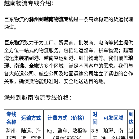
越南物流专线介绍：
巨东物流的
滁州到越南物流专线
是一条高效稳定的货运代理
通道。
巨东物流
致力于为工厂、贸易商、批发商、电商等货主提供
全方位一站式的物流服务，包括陆运整车、拼车物流；越南
海运集装箱到港、越南空运到港、到门物流等。我们覆盖
琅
琊、南谯、全椒
等多个区域，满足不同客户的需求。我们与
各大船运公司、航空公司及地面运输公司建立了紧密的合作
关系，确保货物能够准时、安全地送达目的地。
滁州到越南物流专线价格：
专线
时
到
运输方式
计费方式（价格）
可发区域
名称
间
达
滁州-
陆运、海
kg、整车、散柜等
3-5
琅琊、南
越
越南
运、空运
（具体请咨询）
天
谯、全椒等
南