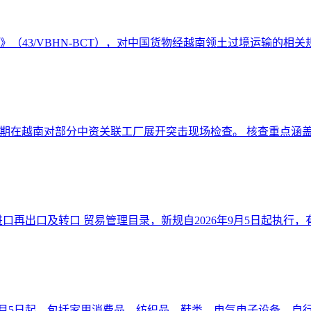
件》（43/VBHN-BCT），对中国货物经越南领土过境运输的相关规
期在越南对部分中资关联工厂展开突击现场检查。 核查重点涵盖原
口再出口及转口 贸易管理目录，新规自2026年9月5日起执行，有效
6年9月5日起，包括家用消费品、纺织品、鞋类、电气电子设备、自行车