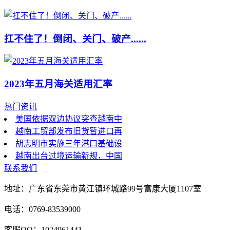
扛不住了！倒闭、关门、破产......
2023年五月海关适用汇率
热门资讯
美国依据双边协议突查越南中
越南工贸部发布旧货暂进口再
胡志明市实施三年港口基础设
越南出台过境运输新规，中国
联系我们
地址：广东省东莞市黄江镇环城路99号富康大厦1107室
电话：0769-83539000
客服QQ：1024961441