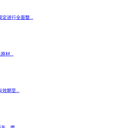
定进行全面整...
材...
期至...
、摩...