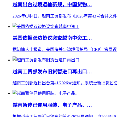
越南出台过境运输新规，中国货物…
2026年6月4日，越南工贸部发布《2026年第43号合并文
美国依据双边协议突查越南中资工…
据知情人士报道，美国海关与边境保护局（CBP）官员近
越南工贸部发布旧货暂进口再出口…
越南工贸部近日出台第41/2026号通知，系统更新旧货暂进
越南暂停已使用服装、电子产品、…
根据越南工贸部近日颁布的第41/2026号通知，自202