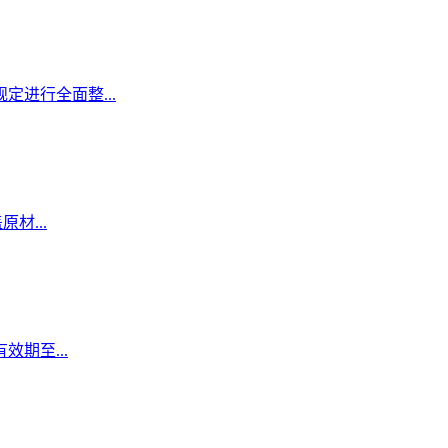
定进行全面整...
材...
期至...