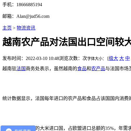
手机：18666885194
邮箱：Alan@jud56.com
主页
>
物流资讯
越南农产品对法国出口空间较
发布时间：2022-03-10 10:48
浏览次数：
次
[
极大
大
中
字体大小：
越南驻
法国
商务处表示，虽然越南的
食品
和
农产品
与法国市场
统计数据显示，法国每年进口的农产品和食品占该国国内消费的比重高达2
法国是欧盟最大的大米进口国，占欧盟进口总额的35%，年需求