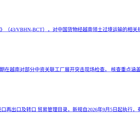
件》（43/VBHN-BCT），对中国货物经越南领土过境运输的相关规
期在越南对部分中资关联工厂展开突击现场检查。 核查重点涵盖原
口再出口及转口 贸易管理目录，新规自2026年9月5日起执行，有效