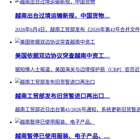
越南出台过境运输新规，中国货物…
2026年6月4日，越南工贸部发布《2026年第43号合并文
美国依据双边协议突查越南中资工…
据知情人士报道，美国海关与边境保护局（CBP）官员近
越南工贸部发布旧货暂进口再出口…
越南工贸部近日出台第41/2026号通知，系统更新旧货暂进
越南暂停已使用服装、电子产品、…