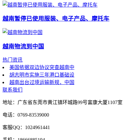
越南暂停已使用服装、电子产品、摩托车
越南物流到中国
热门资讯
美国依据双边协议突查越南中
胡志明市实施三年港口基础设
越南出台过境运输新规，中国
联系我们
地址：广东省东莞市黄江镇环城路99号富康大厦1107室
电话：0769-83539000
客服QQ：1024961441
手机：18666885194