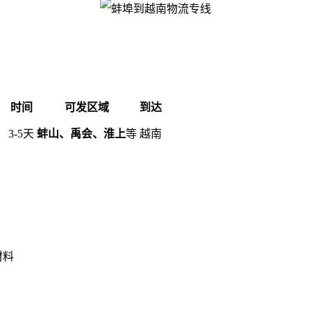
时间
可发区域
到达
）
3-5天
蚌山、禹会、淮上
等
越南
材料