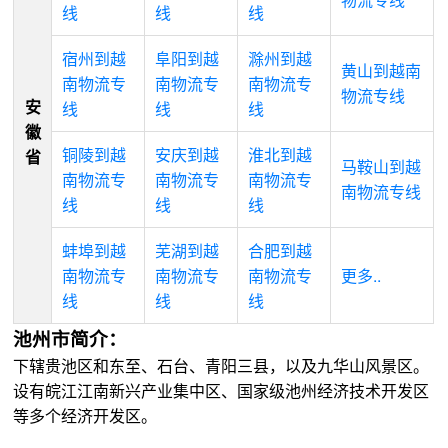
线
线
线
宿州到越
阜阳到越
滁州到越
黄山到越南
南物流专
南物流专
南物流专
物流专线
安
线
线
线
徽
铜陵到越
安庆到越
淮北到越
省
马鞍山到越
南物流专
南物流专
南物流专
南物流专线
线
线
线
蚌埠到越
芜湖到越
合肥到越
南物流专
南物流专
南物流专
更多..
线
线
线
池州市简介：
下辖贵池区和东至、石台、青阳三县，以及九华山风景区。
设有皖江江南新兴产业集中区、国家级池州经济技术开发区
等多个经济开发区。