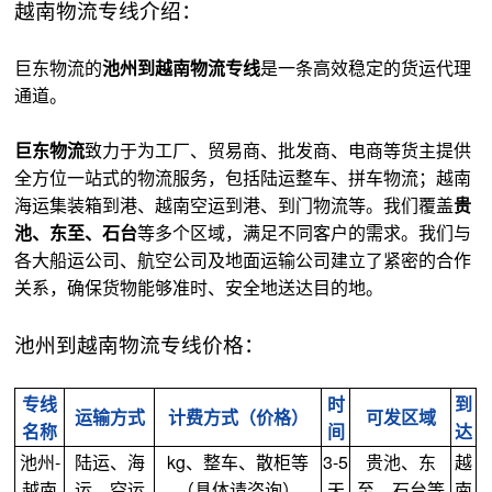
越南物流专线介绍：
巨东物流的
池州到越南物流专线
是一条高效稳定的货运代理
通道。
巨东物流
致力于为工厂、贸易商、批发商、电商等货主提供
全方位一站式的物流服务，包括陆运整车、拼车物流；越南
海运集装箱到港、越南空运到港、到门物流等。我们覆盖
贵
池、东至、石台
等多个区域，满足不同客户的需求。我们与
各大船运公司、航空公司及地面运输公司建立了紧密的合作
关系，确保货物能够准时、安全地送达目的地。
池州到越南物流专线价格：
专线
时
到
运输方式
计费方式（价格）
可发区域
名称
间
达
池州-
陆运、海
kg、整车、散柜等
3-5
贵池、东
越
越南
运、空运
（具体请咨询）
天
至、石台等
南