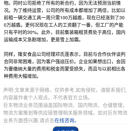
物。同时公司拒绝了所有的新合约，因为无法预测当前情
况。为了维持运营，公司的所有成本都增加了两倍，比如以
前租一辆交通工具一周只需100万越盾，现在已经涨到了30
0万越盾。更何况现在工人的工资翻了一番，但工厂的产能
只有平时的30%。此外，目前集装箱租赁费处于高位，国内
运输成本又急剧增加，更是雪上加霜。
同样，隆安食品公司经理邓氏莲表示，目前与合作伙伴谈判
合同非常困难，因为客户强迫压价。企业如果想出口，会因
为要缴纳大量的费用和税金而蒙受损失，而且与以前相比各
种费用大幅增加。
声明:文章来源于网络，仅供参考,如有侵权，请联系我们,
内容属作者个人观点。不代表官方立场。
巨东物流业务范围涵盖国际物流、国内物流、仓储管理，
物流方案策划等供应链管理相关服务领域。如对巨东物流
业务方面感兴趣,请点击
在线咨询。