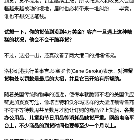
到货，货不提走，罚金继续上涨，所以托运人和收货人会面
临越来越被动的境地，届时也必将带来一堆纠纷——毕竟，
谁也不想交这笔钱。
试想一下，你的货值到没到4万美金？客户一旦遇上这种糟
糕的状况，他会不会干脆弃货？
不过，这招一出，还真改善了两大港口的拥堵情况。
洛杉矶港执行董事吉恩·塞罗卡(Gene Seroka)表示：
对滞留
货物处以罚款是最后的大招，并且它已开始有所帮助。
随着美国传统购物季的逼近，使得本就脆弱不堪的美国供应
链更加岌岌可危，像塔吉特和沃尔玛这样的大型连锁零售商
不得不等待数周甚至数月才能让订购的商品登上货船，
各类
办公用品、儿童和节日用品等消耗品缺货严重。网络电商平
台上，不少商品的到货时间也要等至少一个月以上。