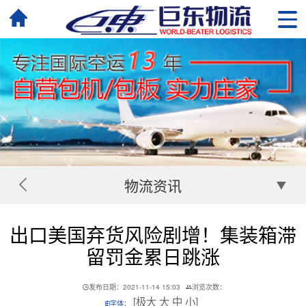
物流资讯
出口美国弃货风险剧增！集装箱滞
留罚金累日跳涨
发布日期：2021-11-14 15:03
浏览次数：
[
极大
大
中
小
]
字体：