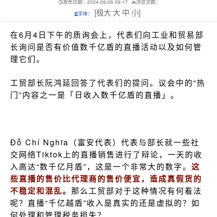
发布日期：2024-06-06 09:17
浏览次数：
[
极大
大
中
小
]
字体：
在6月4日下午的质询会上，代表们向工业和贸易部
长询问是否有价值数千亿盾的直播活动以及如何管
理它们。
工贸部长阮鸿延回答了代表们的提问。议会中的“热
门”内容之一是「日收入数千亿盾的直播」。
Đỗ Chí Nghĩa（富安代表）代表与部长就一些社
交网络Tiktok上的直播销售进行了辩论，一天的收
入高达“数千亿月盾”，这是一个非常大的数字。
这
些直播的售价比代理商的售价便宜，造成真假货的
不稳定和混乱。
那么工贸部对于这种情况有何看法
呢？直播“千亿越盾”收入是真实的还是虚拟的？如
何处理和管理税务损失？