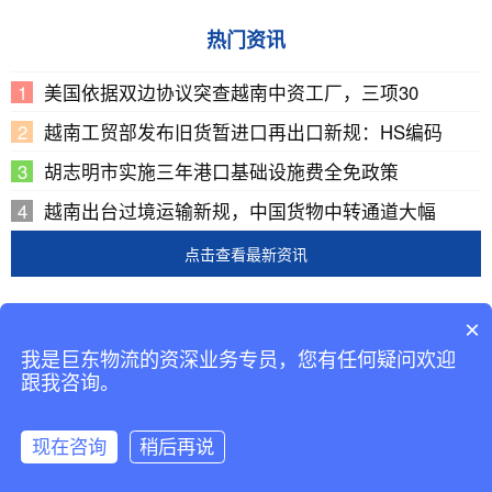
热门资讯
美国依据双边协议突查越南中资工厂，三项30
越南工贸部发布旧货暂进口再出口新规：HS编码
胡志明市实施三年港口基础设施费全免政策
越南出台过境运输新规，中国货物中转通道大幅
点击查看最新资讯
Copyright © 2002-2019 广东巨东供应链管理有限公司
×
版权所有
我是巨东物流的资深业务专员，您有任何疑问欢迎
备案号：
粤ICP备13069001号-2
跟我咨询。
现在咨询
稍后再说
咨询客服
返回首页
拨打电话