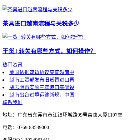
茶具进口越南流程与关税多少
干货 | 转关有哪些方式，如何操作？
热门资讯
美国依据双边协议突查越南中
越南工贸部发布旧货暂进口再
胡志明市实施三年港口基础设
越南出台过境运输新规，中国
联系我们
地址：广东省东莞市黄江镇环城路99号富康大厦1107室
电话：0769-83539000
客服QQ：1024961441