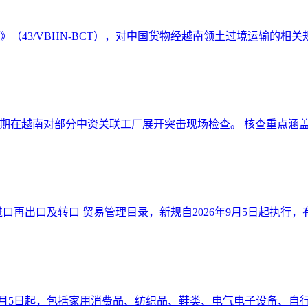
件》（43/VBHN-BCT），对中国货物经越南领土过境运输的相关规
期在越南对部分中资关联工厂展开突击现场检查。 核查重点涵盖原
口再出口及转口 贸易管理目录，新规自2026年9月5日起执行，有效
6年9月5日起，包括家用消费品、纺织品、鞋类、电气电子设备、自行车