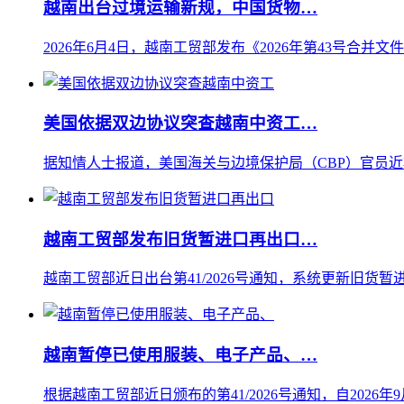
越南出台过境运输新规，中国货物…
2026年6月4日，越南工贸部发布《2026年第43号合并文
美国依据双边协议突查越南中资工…
据知情人士报道，美国海关与边境保护局（CBP）官员近
越南工贸部发布旧货暂进口再出口…
越南工贸部近日出台第41/2026号通知，系统更新旧货暂进
越南暂停已使用服装、电子产品、…
根据越南工贸部近日颁布的第41/2026号通知，自202