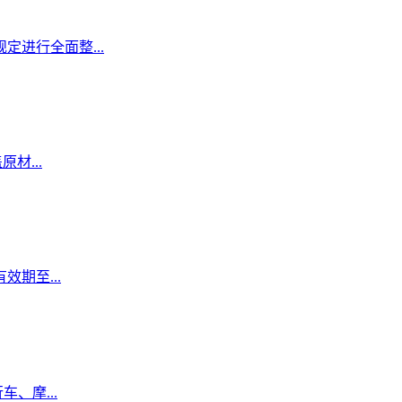
定进行全面整...
材...
期至...
、摩...