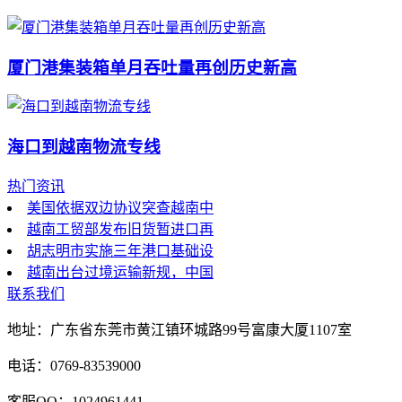
厦门港集装箱单月吞吐量再创历史新高
海口到越南物流专线
热门资讯
美国依据双边协议突查越南中
越南工贸部发布旧货暂进口再
胡志明市实施三年港口基础设
越南出台过境运输新规，中国
联系我们
地址：广东省东莞市黄江镇环城路99号富康大厦1107室
电话：0769-83539000
客服QQ：1024961441