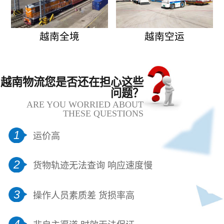
越南全境
越南空运
越南物流您是否还在担心这些
问题？
ARE YOU WORRIED ABOUT
THESE QUESTIONS
1
运价高
2
货物轨迹无法查询 响应速度慢
3
操作人员素质差 货损率高
4
非自主渠道 时效无法保证