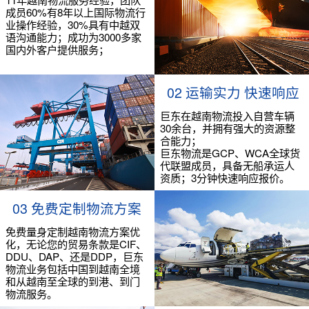
成员60%有8年以上国际物流行
业操作经验，30%具有中越双
语沟通能力；成功为3000多家
国内外客户提供服务；
02 运输实力 快速响应
巨东在越南物流投入自营车辆
30余台，并拥有强大的资源整
合能力；
巨东物流是GCP、WCA全球货
代联盟成员，具备无船承运人
资质；3分钟快速响应报价。
03 免费定制物流方案
免费量身定制越南物流方案优
化，无论您的贸易条款是CIF、
DDU、DAP、还是DDP，巨东
物流业务包括中国到越南全境
和从越南至全球的到港、到门
物流服务。