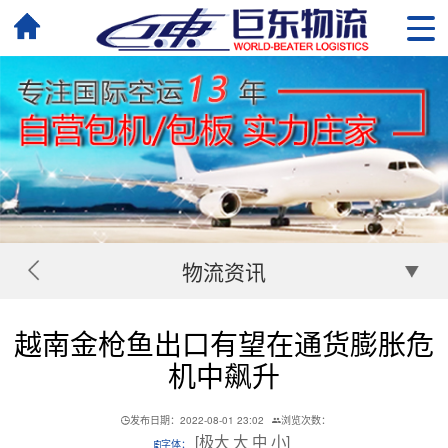
物流资讯
越南金枪鱼出口有望在通货膨胀危
机中飙升
发布日期：2022-08-01 23:02
浏览次数：
[
极大
大
中
小
]
字体：