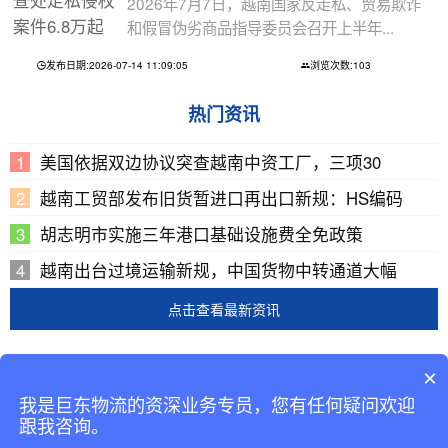
2026年7月7日，越南国家反走私、贸易欺诈
和假冒伪劣商品指导委员会召开上半年...
发布日期:2026-07-14 11:09:05
浏览次数:103
热门资讯
美国依据双边协议突查越南中资工厂，三项30
越南工贸部发布旧货暂进口再出口新规：HS编码
胡志明市实施三年港口基础设施费全免政策
越南出台过境运输新规，中国货物中转通道大幅
点击查看最新资讯
Copyright © 2002-2019 广东巨东供应链管理有限公司
×
版权所有
我是巨东物流的资深业务专员，您有任何疑问欢迎
备案号：
粤ICP备13069001号-2
跟我咨询。