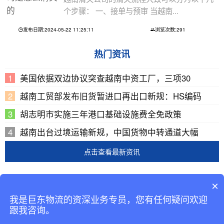
个步骤： 一、接单与预审 当越南...
发布日期:2024-05-22 11:25:11
浏览次数:291
热门资讯
美国依据双边协议突查越南中资工厂，三项30
越南工贸部发布旧货暂进口再出口新规：HS编码
胡志明市实施三年港口基础设施费全免政策
越南出台过境运输新规，中国货物中转通道大幅
点击查看最新资讯
Copyright © 2002-2019 广东巨东供应链管理有限公司
×
版权所有
我是巨东物流的资深业务专员，您有任何疑问欢迎
备案号：
粤ICP备13069001号-2
跟我咨询。