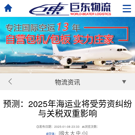
物流资讯
预测：2025年海运业将受劳资纠纷
与关税双重影响
发布日期：2025-01-08 23:33
浏览次数：
[
极大
大
中
小
]
字体：