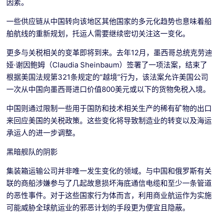
因素。
一些供应链从中国转向该地区其他国家的多元化趋势也意味着船
舶航线的重新规划，托运人需要继续密切关注这一变化。
更多与关税相关的变革即将到来。去年12月，墨西哥总统克劳迪
娅·谢因鲍姆（Claudia Sheinbaum）签署了一项法案，结束了
根据美国法规第321条规定的“越境”行为，该法案允许美国公司
一次从中国向墨西哥进口价值800美元或以下的货物免税入境。
中国则通过限制一些用于国防和技术相关生产的稀有矿物的出口
来回应美国的关税政策。这些变化将导致制造业的转变以及海运
承运人的进一步调整。
黑暗舰队的阴影
集装箱运输公司并非唯一发生变化的领域。与中国和俄罗斯有关
联的商船涉嫌参与了几起故意损坏海底通信电缆和至少一条管道
的恶性事件。对于这些国家行为体而言，利用商业航运作为实施
可能威胁全球航运业的邪恶计划的手段更为便宜且隐蔽。