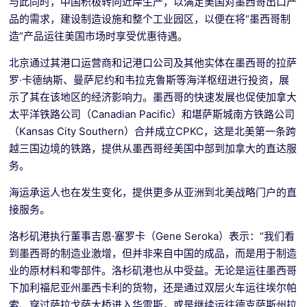
与此同时，中国积极转向近岸生产，以满足美国对墨西哥出口产
品的需求，建设制造设施和整个工业园区，以便在将“墨西哥制
造”产品运往美国市场时享受优惠待遇。
北京通过其港口运营商和记港口公司及其他实体在墨西哥的拉萨
罗·卡德纳斯、曼萨尼约和韦拉克鲁斯等海洋枢纽进行投资，展
示了其在该地区的经济影响力。墨西哥的快速发展也促使加拿大
太平洋铁路公司（Canadian Pacific）和堪萨斯城南方铁路公司
（Kansas City Southern）合并成立CPKC，这是北美第一条跨
越三国边境的铁路，提供从墨西哥经美国中部到加拿大的直达服
务。
海运承运人也在发生变化，提供更多从亚洲到北美战略门户的直
接服务。
洛杉矶港执行董事吉恩·塞罗卡（Gene Seroka）表示：“我们看
到墨西哥的制造业激增，但并非来自中国的成品，而是用于制造
业的原材料和零部件。洛杉矶港也从中受益。无论是运往墨西哥
下加利福尼亚州墨西卡利的货物，还是通过双层火车运往埃尔帕
索、穿过萨拉戈萨大桥进入华雷斯，或是继续运往德克萨斯州拉