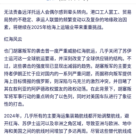
无法责备远洋托运人会偶尔感到晕头转向。港口工人罢工、贸易
局势的不稳定、承运人联盟的频繁变动以及复杂的地缘政治因
素，将继续在2025年给海上运输业带来重重挑战。
红海风云
也门胡塞叛军的袭击曾一度严重威胁红海航运，几乎关闭了苏伊
士运河这一全球航运要道，并深刻改变了全球供应链的结构。不
过，这些袭击的强度现已显现出减弱的趋势。胡塞叛军的主要支
持者伊朗正忙于应对国内的一系列严重问题，而据称向叛军提供
海上目标情报的俄罗斯，则深陷与乌克兰的激烈冲突，并目睹了
其在叙利亚的阿萨德政权盟友的政权动荡。在此背景下，胡塞叛
军将军事行动的重点转向了以色列，同时对美国车队进行了象征
性的打击。
2024年，几乎所有的主要海运集装箱航线都开始调整航线，避
开红海、苏伊士运河以及非洲之角区域，导致亚洲与欧洲、地中
海和美国之间的航线时间增加了多达两周。尽管这些替代航线成