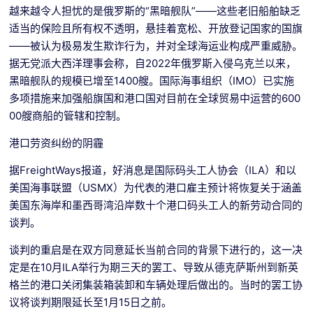
越来越令人担忧的是俄罗斯的“黑暗舰队”——这些老旧船舶缺乏
适当的保险且所有权不透明，悬挂着宽松、开放登记国家的国旗
——被认为极易发生欺诈行为，并对全球海运业构成严重威胁。
据无党派大西洋理事会称，自2022年俄罗斯入侵乌克兰以来，
黑暗舰队的规模已增至1400艘。国际海事组织（IMO）已实施
多项措施来加强船旗国和港口国对目前在全球贸易中运营的600
00艘商船的管辖和控制。
港口劳资纠纷的阴霾
据FreightWays报道，好消息是国际码头工人协会（ILA）和以
美国海事联盟（USMX）为代表的港口雇主预计将恢复关于涵盖
美国东海岸和墨西哥湾沿岸数十个港口码头工人的新劳动合同的
谈判。
谈判的重启是在双方同意延长当前合同的背景下进行的，这一决
定是在10月ILA举行为期三天的罢工、导致从德克萨斯州到新英
格兰的港口关闭集装箱装卸和车辆处理后做出的。当时的罢工协
议将谈判期限延长至1月15日之前。