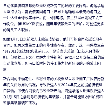
自动化集装箱装卸仍然是达成新劳工协议的主要障碍。海运承运
人坚持认为，需要使美国港口（世界上运输成本最高的港口之
一）达到全球效率标准。而ILA则辩称，雇主只是想削减工会工
作岗位，但USMX反驳说，随着集装箱数量的增加，将创造更多
的码头工人职位。
如果1月15日之前双方未能达成协议，他们可能会再次延长现有
合同。但再次发生罢工的可能性也存在。然而，这一事件发生在
1月20日总统就职典礼前几天，尽管当选总统（此处未具体指
明，但根据上下文可理解为非特朗普）在12月公开支持工会的反
自动化立场，但港口长时间的停工将为他新任期的开始蒙上阴
影。
新合同的不确定性、即将到来的关税调整以及亚洲工厂因农历新
年而关闭数周的情况，导致托运人在2024年底之前提前装载进
口货物。即使合同谈判已经重新启动，海运承运人也建议托运人
在1月15日之前清除已装载的集装箱，并警告可能征收附加费和
暂停集装箱装卸班次。