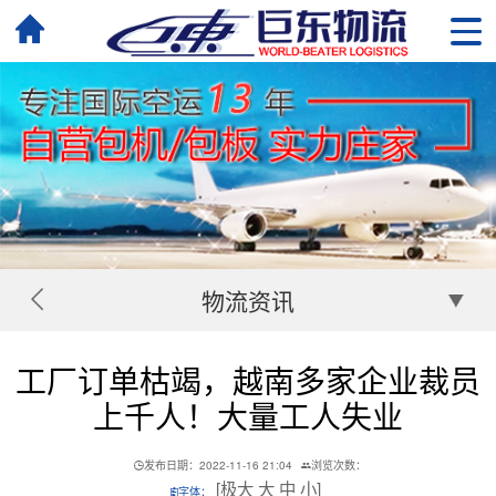
物流资讯
工厂订单枯竭，越南多家企业裁员
上千人！大量工人失业
发布日期：2022-11-16 21:04
浏览次数：
[
极大
大
中
小
]
字体：