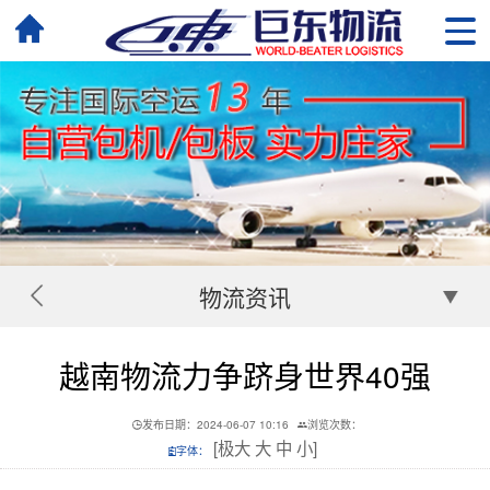
物流资讯
越南物流力争跻身世界40强
发布日期：2024-06-07 10:16
浏览次数：
[
极大
大
中
小
]
字体：