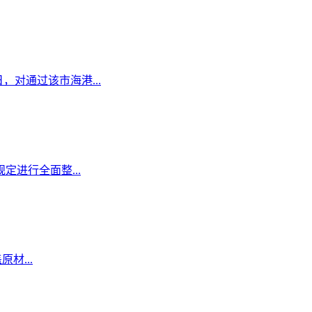
日，对通过该市海港...
定进行全面整...
材...