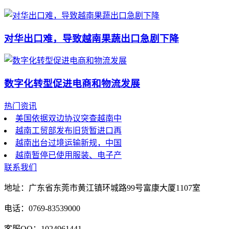
对华出口难，导致越南果蔬出口急剧下降
数字化转型促进电商和物流发展
热门资讯
美国依据双边协议突查越南中
越南工贸部发布旧货暂进口再
越南出台过境运输新规，中国
越南暂停已使用服装、电子产
联系我们
地址：广东省东莞市黄江镇环城路99号富康大厦1107室
电话：0769-83539000
客服QQ：1024961441