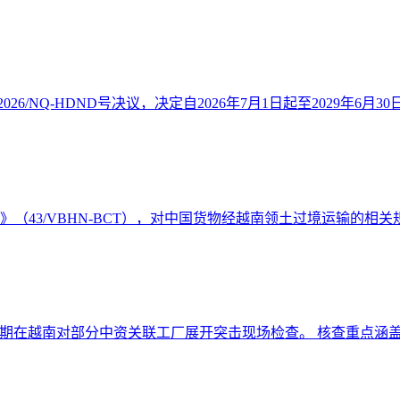
26/NQ-HDND号决议，决定自2026年7月1日起至2029年6月30
件》（43/VBHN-BCT），对中国货物经越南领土过境运输的相关规
期在越南对部分中资关联工厂展开突击现场检查。 核查重点涵盖原