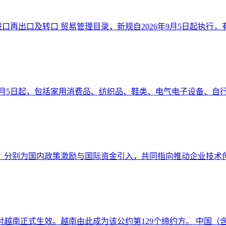
口再出口及转口 贸易管理目录，新规自2026年9月5日起执行，有效
6年9月5日起，包括家用消费品、纺织品、鞋类、电气电子设备、自行车
，分别为国内政策激励与国际资金引入，共同指向推动企业技术创新
对越南正式生效。越南由此成为该公约第129个缔约方。 中国（含香