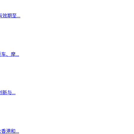
期至...
、摩...
与...
港和...