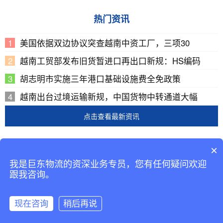
热门资讯
美国依据双边协议突查越南中资工厂，三项30
越南工贸部发布旧货暂进口再出口新规：HS编码
胡志明市实施三年港口基础设施费全免政策
越南出台过境运输新规，中国货物中转通道大幅
点击查看最新资讯
Copyright © 2002-2019 广东巨东供应链管理有限公司
×
版权所有
我是巨东物流的资深业务专员，您有任何疑问欢迎
备案号：
粤ICP备13069001号-2
跟我咨询。
现在咨询
稍后再说
咨询客服
返回首页
拨打电话