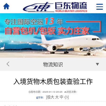
物流知识
入境货物木质包装查验工作
发布日期：2025-01-13 20:25
浏览次数：
[
极大
大
中
小
]
字体：