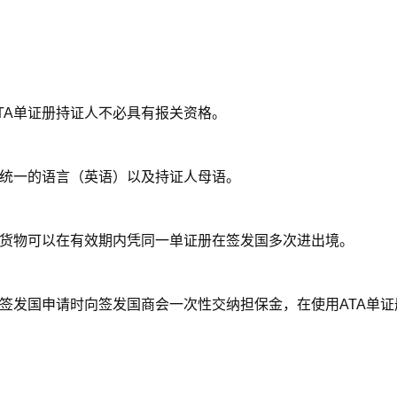
TA单证册持证人不必具有报关资格。
际统一的语言（英语）以及持证人母语。
的货物可以在有效期内凭同一单证册在签发国多次进出境。
在签发国申请时向签发国商会一次性交纳担保金，在使用ATA单