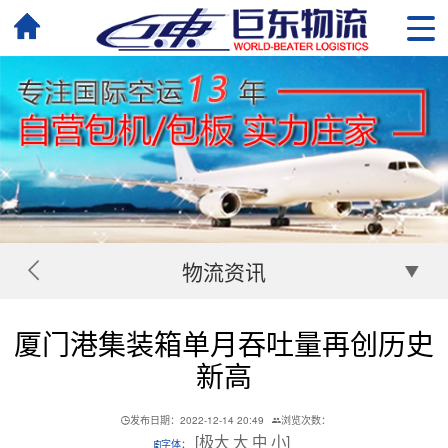
物流资讯
厦门港集装箱单月吞吐量再创历史
新高
发布日期：2022-12-14 20:49
浏览次数：
[
极大
大
中
小
]
字体：