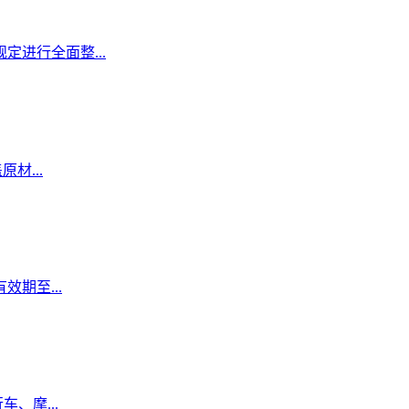
定进行全面整...
材...
期至...
、摩...