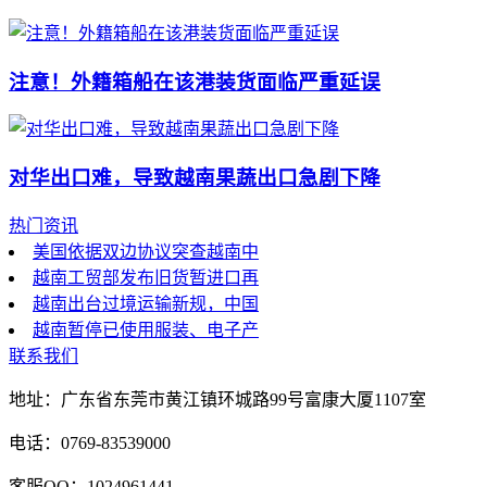
注意！外籍箱船在该港装货面临严重延误
对华出口难，导致越南果蔬出口急剧下降
热门资讯
美国依据双边协议突查越南中
越南工贸部发布旧货暂进口再
越南出台过境运输新规，中国
越南暂停已使用服装、电子产
联系我们
地址：广东省东莞市黄江镇环城路99号富康大厦1107室
电话：0769-83539000
客服QQ：1024961441