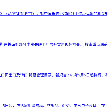
件》（43/VBHN-BCT），对中国货物经越南领土过境运输的相关规
期在越南对部分中资关联工厂展开突击现场检查。 核查重点涵盖原
口再出口及转口 贸易管理目录，新规自2026年9月5日起执行，有效
6年9月5日起，包括家用消费品、纺织品、鞋类、电气电子设备、自行车