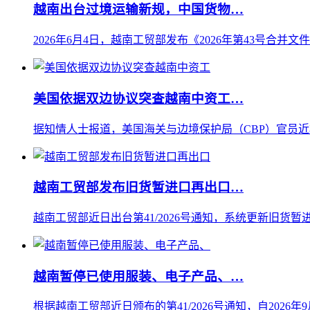
越南出台过境运输新规，中国货物…
2026年6月4日，越南工贸部发布《2026年第43号合并文
美国依据双边协议突查越南中资工…
据知情人士报道，美国海关与边境保护局（CBP）官员近
越南工贸部发布旧货暂进口再出口…
越南工贸部近日出台第41/2026号通知，系统更新旧货暂进
越南暂停已使用服装、电子产品、…
根据越南工贸部近日颁布的第41/2026号通知，自202