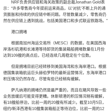
NRF负责供应链和海关政策的副总裁Jonathan Gold表
示：“许多零售商今年提前运来商品，以‘对抗’不断上升的通
货膨胀和持续的供应链中断问题。尽管数量减少，零售商仍
然在供应链上遇到挑战，包括美国港口和多式联运铁路场。”
港口拥堵
根据南加州海运交易所（MESC）的数据，在美国西海
岸洛杉矶港和长滩港等待卸货的集装箱船拥堵数量在1月份
达到109艘的高点后，已经连续几周稳定在个位数。
但是拥堵目前已经转移到美国海湾和东海岸港口。根据
德国集装箱航运巨头赫伯罗特的最新运营情况，东海岸港口
积压情况仍然存在，尽管有些已经稍有缓解。
萨凡纳港的拥堵仍然是最严重的，而且在飓风导致一些
业务放缓后可能变得更糟。休斯顿港的积压情况稍有缓解，
有18艘船停泊，比前一周的20艘有所减少。截至10月5日，
纽约/新泽西港有10艘集装箱船正等待泊位，比前一周的12