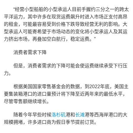
“经营小型船舶的小型承运人目前手握约三分之一的跨太
平洋运力，其中许多在现货运费飙升时进入市场正支付高昂
的租金，可能最容易受到价格下跌导致经营无利的影响。大
型承运人可能寄希望于市场动态的变化将小型承运人及其运
力挤出市场，再叠加空白航行，稳定运费。”
消费者需求下降
但是，消费者需求的下降可能会使运费继续承受下行压
力。
根据美国国家零售基金会的数据，到2022年底，美国主
要集装箱港口的进口量预计将下降至近两年来的最低水平，
尽管零售额继续增长。
随着今年早些时候
洛杉矶
港和
长滩
港等西海岸港口的大
规模拥堵，许多进口商为假日季节提前订货。