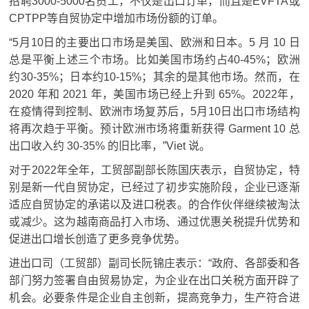
招聘3000-5000名员工，不仅是出口订单，而且是EVFTA或
CPTPP等自贸协定中增加市场份额的订单。
“5月10日的主要出口市场是美国、欧洲和日本。
5 月 10 日
总是平衡上述三个市场。
比如美国市场约占40-45%；
欧洲
约30-35%；
日本约10-15%；
其余的是其他市场。
然而，在
2020 年和 2021 年，美国市场已经上升到 65%。
2022年，
在疫情得到控制、欧洲市场复苏后，5月10日出口市场结构
将再次趋于平衡。
预计欧洲市场将重新获得 Garment 10 总
出口收入约 30-35% 的旧比率，”Viet 说。
对于2022年全年，工贸部副部长陈国庆表示，自贸协定，特
别是新一代自贸协定，已经过了初步实施阶段，企业已逐渐
适应自贸协定的承诺以及进口税表。的合作伙伴继续被淘汰
或减少。
这为越南商品打入市场、通过优惠关税提升优势和
促​​进出口增长创造了更多竞争优势。
进出口司（工贸部）副司长阮锦庄表示：“政府、各部委和各
部门努力签署自由贸易协定，为企业在出口关税方面开辟了
机会。必要条件是企业自主创新，提高竞争力，生产符合进