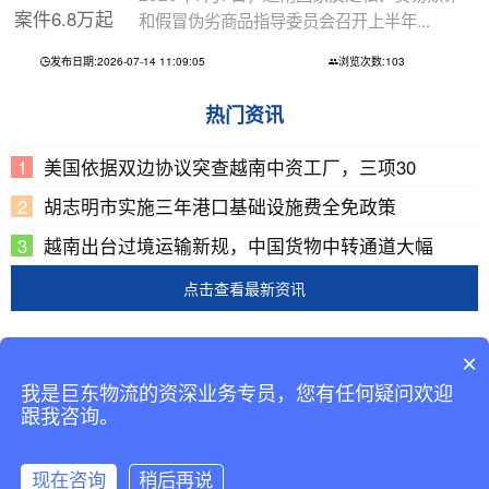
和假冒伪劣商品指导委员会召开上半年...
发布日期:2026-07-14 11:09:05
浏览次数:103
热门资讯
美国依据双边协议突查越南中资工厂，三项30
胡志明市实施三年港口基础设施费全免政策
越南出台过境运输新规，中国货物中转通道大幅
点击查看最新资讯
Copyright © 2002-2019 广东巨东供应链管理有限公司
×
版权所有
我是巨东物流的资深业务专员，您有任何疑问欢迎
备案号：
粤ICP备13069001号-2
跟我咨询。
现在咨询
稍后再说