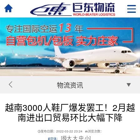
物流资讯
越南3000人鞋厂爆发罢工！2月越
南进出口贸易环比大幅下降
发布日期：2022-03-22 23:24
浏览次数：
[
极大
大
中
小
]
字体：