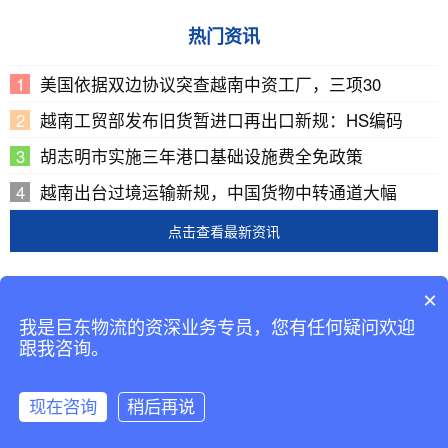
热门资讯
美国依据双边协议突查越南中资工厂，三项30
越南工贸部发布旧货暂进口再出口新规：HS编码
胡志明市实施三年港口基础设施费全免政策
越南出台过境运输新规，中国货物中转通道大幅
点击查看最新资讯
Copyright © 2002-2019 广东巨东供应链管理有限公司
×
版权所有
我是巨东物流的资深业务专员，您有任何疑问欢迎
备案号：
粤ICP备13069001号-2
跟我咨询。
现在咨询
稍后再说
咨询客服
返回首页
拨打电话