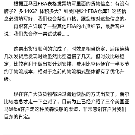
根据亚马逊FBA表格发票填写里面的货物信息：有没有
牌子？多少KG？体积多大？到美国那个FBA仓库？这些信
息必须填写好，我们也会帮您审核，跟您核对这些信息的。
再跟客户详聊了一些其他FBA的出货细节，最后客户
说：我们先合作一票试试看......
这票出货很顺利的完成了，时效是相当稳定，后续连续
几次发货后发现时效虽然比空运慢了几天，但时效比较稳
定，比较有利于做出货计划安排，费用比空运便宜一半多节
约了物流成本，相对于之前的物流模式整体都有了优化升
级。
现在客户大货货物都通过海运快船的方式出货了，偶尔
比较着急才走一下空派了，目前为止已经介绍了三个美国亚
马逊fba客户走这种美森快船的渠道，非常感谢客户对我们
巨东的肯定。