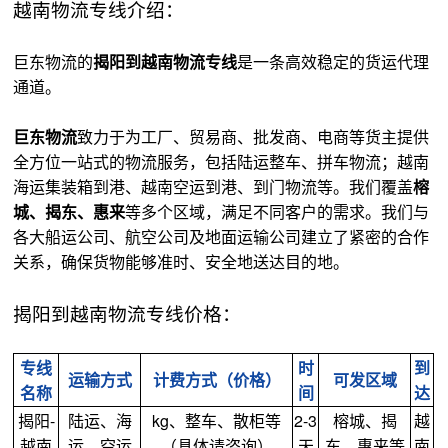
越南物流专线介绍：
巨东物流的
揭阳到越南物流专线
是一条高效稳定的货运代理
通道。
巨东物流
致力于为工厂、贸易商、批发商、电商等货主提供
全方位一站式的物流服务，包括陆运整车、拼车物流；越南
海运集装箱到港、越南空运到港、到门物流等。我们覆盖
榕
城、揭东、惠来
等多个区域，满足不同客户的需求。我们与
各大船运公司、航空公司及地面运输公司建立了紧密的合作
关系，确保货物能够准时、安全地送达目的地。
揭阳到越南物流专线价格：
专线
时
到
运输方式
计费方式（价格）
可发区域
名称
间
达
揭阳-
陆运、海
kg、整车、散柜等
2-3
榕城、揭
越
越南
运、空运
（具体请咨询）
天
东、惠来等
南