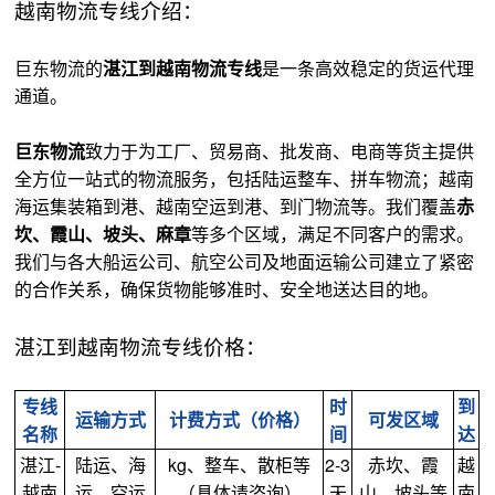
越南物流专线介绍：
巨东物流的
湛江到越南物流专线
是一条高效稳定的货运代理
通道。
巨东物流
致力于为工厂、贸易商、批发商、电商等货主提供
全方位一站式的物流服务，包括陆运整车、拼车物流；越南
海运集装箱到港、越南空运到港、到门物流等。我们覆盖
赤
坎、霞山、坡头、麻章
等多个区域，满足不同客户的需求。
我们与各大船运公司、航空公司及地面运输公司建立了紧密
的合作关系，确保货物能够准时、安全地送达目的地。
湛江到越南物流专线价格：
专线
时
到
运输方式
计费方式（价格）
可发区域
名称
间
达
湛江-
陆运、海
kg、整车、散柜等
2-3
赤坎、霞
越
越南
运、空运
（具体请咨询）
天
山、坡头等
南