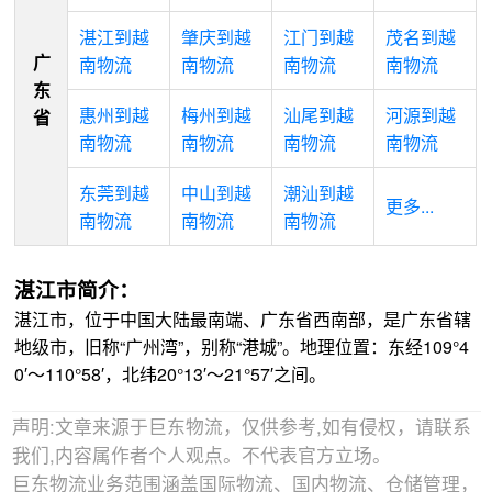
湛江到越
肇庆到越
江门到越
茂名到越
广
南物流
南物流
南物流
南物流
东
惠州到越
梅州到越
汕尾到越
河源到越
省
南物流
南物流
南物流
南物流
东莞到越
中山到越
潮汕到越
更多...
南物流
南物流
南物流
湛江市简介：
湛江市，位于中国大陆最南端、广东省西南部，是广东省辖
地级市，旧称“广州湾”，别称“港城”。地理位置：东经109°4
0′～110°58′，北纬20°13′～21°57′之间。
声明:文章来源于巨东物流，仅供参考,如有侵权，请联系
我们,内容属作者个人观点。不代表官方立场。
巨东物流业务范围涵盖国际物流、国内物流、仓储管理，