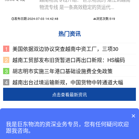
物流专线 是一条高效稳定的货运代...
发布日期:2024-07-03 14:42:48
浏览次数:519
热门资讯
美国依据双边协议突查越南中资工厂，三项30
越南工贸部发布旧货暂进口再出口新规：HS编码
胡志明市实施三年港口基础设施费全免政策
越南出台过境运输新规，中国货物中转通道大幅
点击查看最新资讯
Copyright © 2002-2019 广东巨东供应链管理有限公司
×
版权所有
我是巨东物流的资深业务专员，您有任何疑问欢迎
备案号：
粤ICP备13069001号-2
跟我咨询。