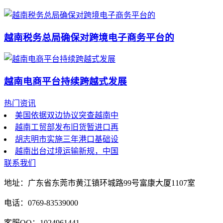
越南税务总局确保对跨境电子商务平台的
越南电商平台持续跨越式发展
热门资讯
美国依据双边协议突查越南中
越南工贸部发布旧货暂进口再
胡志明市实施三年港口基础设
越南出台过境运输新规，中国
联系我们
地址：广东省东莞市黄江镇环城路99号富康大厦1107室
电话：0769-83539000
客服QQ：1024961441