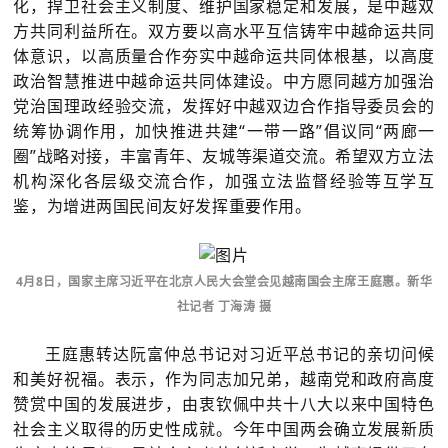
化，捍卫社会主义制度、维护国家稳定和发展，是中越双
方共同利益所在。双方要以高水平互信铸牢中越命运共同
体意识，以高质量合作夯实中越命运共同体根基，以高度
政治智慧推进中越命运共同体建设。中方愿同越方加强治
党治国理政经验交流，发挥好中越双边合作指导委员会的
统筹协调作用，加快推进共建“一带一路”倡议同“两廊一
圈”战略对接，丰富青年、友城等渠道交流。希望双方立法
机构深化各层级交流合作，加强立法监督经验等互学互
鉴，为增进两国民间友好发挥重要作用。
4月8日，国家主席习近平在北京人民大会堂会见越南国会主席王庭惠。新华
社记者 丁海涛 摄
王庭惠转达阮富仲总书记对习近平总书记的亲切问候
和美好祝福。表示，作为同志加兄弟，越南党和政府高度
赞赏中国的发展进步，由衷钦佩中共十八大以来中国特色
社会主义取得的历史性成就。今年中国两会确立发展新质