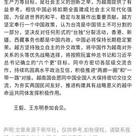
生产力等目标，是社会主义的创新之举，为越南提供了有
益参考。相信中国必将如期全面建成社会主义现代化强
国，为促进世界的和平、稳定与发展作出重要贡献。越方
坚定奉行一个中国政策，认为台湾是中国领土不可分割的
一部分，坚决反对任何形式的“台独”分裂活动，香港、新
疆、西藏事务也都是中国内政，中国必将保持长期稳定繁
荣。越方坚持独立自主的外交政策，将中国作为越南对外
关系的头等优先战略选择，将按照阮富仲总书记和习近平
总书记确立的“六个更”目标，同中方密切各层级交流合
作，持续巩固高水平政治互信，积极推进“两廊一圈”和“一
带一路”对接。越南国会愿同中国全国人大保持密切交往交
流，为夯实两国民间友好、推进构建具有战略意义的越中
命运共同体发挥积极作用。
王毅、王东明参加会见。
声明:文章来源于新华社，仅供参考,如有侵权，请联系我