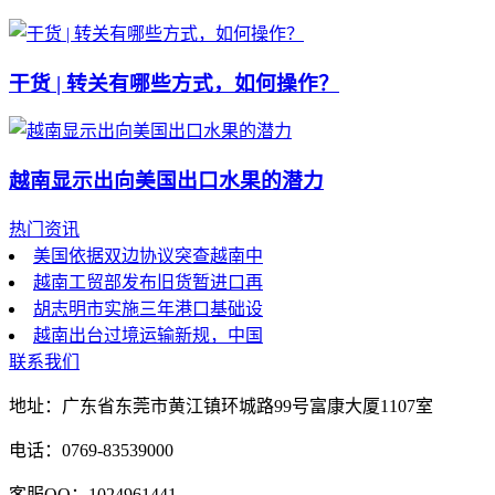
干货 | 转关有哪些方式，如何操作？
越南显示出向美国出口水果的潜力
热门资讯
美国依据双边协议突查越南中
越南工贸部发布旧货暂进口再
胡志明市实施三年港口基础设
越南出台过境运输新规，中国
联系我们
地址：广东省东莞市黄江镇环城路99号富康大厦1107室
电话：0769-83539000
客服QQ：1024961441