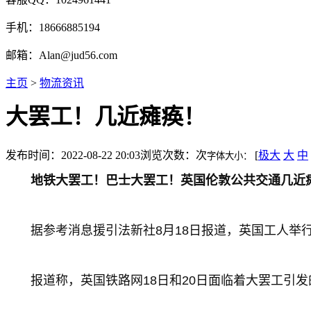
手机：18666885194
邮箱：Alan@jud56.com
主页
>
物流资讯
大罢工！几近瘫痪！
发布时间：2022-08-22 20:03
浏览次数：
次
[
极大
大
中
字体大小：
地铁大罢工！巴士大罢工！英国伦敦公共交通几近
据参考消息援引法新社8月18日报道，英国工人举
报道称，英国铁路网18日和20日面临着大罢工引