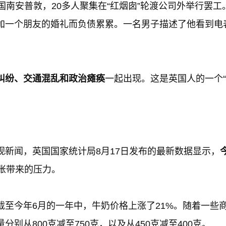
国南安普敦，20多人聚集在“红烟囱”轮渡公司外举行罢工
加一个朋友的婚礼而负债累累。一名男子描述了他看到电
纠纷、交通混乱和政治瘫痪
一起出现。这是英国人的一个“
新闻，英国国家统计局8月17日发布的最新数据显示，
胀带来的压力。
至今年6月的一年中，牛奶价格上涨了21%。随着一些商
从800克减至750克，以及从450克减至400克。