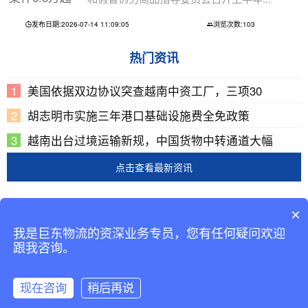
发布日期:2026-07-14 11:09:05
浏览次数:103
热门资讯
美国依据双边协议突查越南中资工厂，三项30
胡志明市实施三年港口基础设施费全免政策
越南出台过境运输新规，中国货物中转通道大幅
点击查看最新资讯
Copyright © 2002-2019 广东巨东供应链管理有限公司
×
版权所有
我是巨东物流的资深业务专员，您有任何疑问欢迎
备案号：
粤ICP备13069001号-2
跟我咨询。
现在咨询
稍后再说
咨询客服