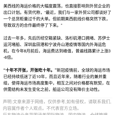
美西线的海运价格的大幅度震荡，也直接影响到外贸企业的
出口计划。有货代称，“最近，我们与一家外贸公司都谈好了
一个总货柜量过千的大单。但前期美西航线价格突然下跌，
导致双方的合作最终停了下来。”
过去一年多，先后历经空箱紧缺、洛杉矶港口拥堵、苏伊士
运河堵船、深圳盐田港和宁波舟山港疫情等国内外海运危
机，在今年8月前后，海运费达到峰值，普遍线路累计上涨3
-6倍。
“十年不开张，开张吃十年。”
新冠疫情前，全球的海运市场
已经持续低迷了近10年，而且近年来，随着行业的兼并重
组，使得海运市场高度集中，相互之间对价格都有默契，在
供需结构未发生变化之前，船运公司没有降价主动性。
声明:文章来源于网络，仅供参考,如有侵权，请联系我们,
内容属作者个人观点。不代表官方立场。
巨东物流业务范围涵盖国际物流、国内物流、仓储管理，