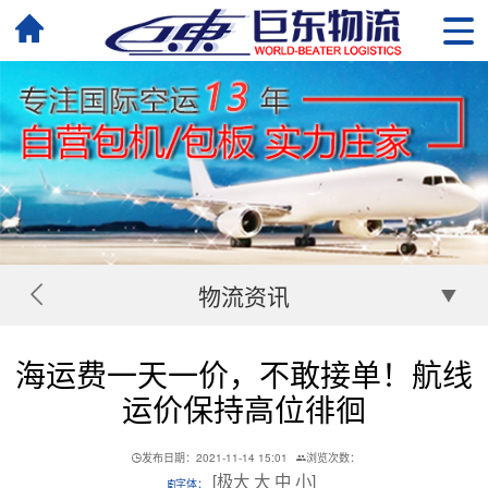
物流资讯
海运费一天一价，不敢接单！航线
运价保持高位徘徊
发布日期：2021-11-14 15:01
浏览次数：
[
极大
大
中
小
]
字体：