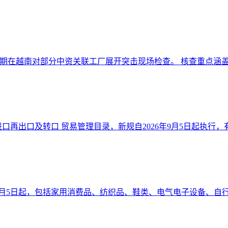
期在越南对部分中资关联工厂展开突击现场检查。 核查重点涵盖原
口再出口及转口 贸易管理目录，新规自2026年9月5日起执行，有效
6年9月5日起，包括家用消费品、纺织品、鞋类、电气电子设备、自行车