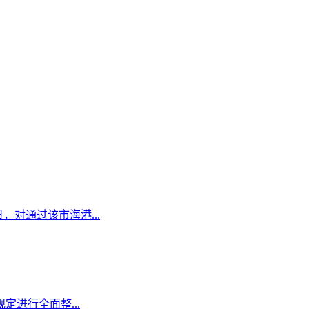
日，对通过该市海港...
定进行全面整...