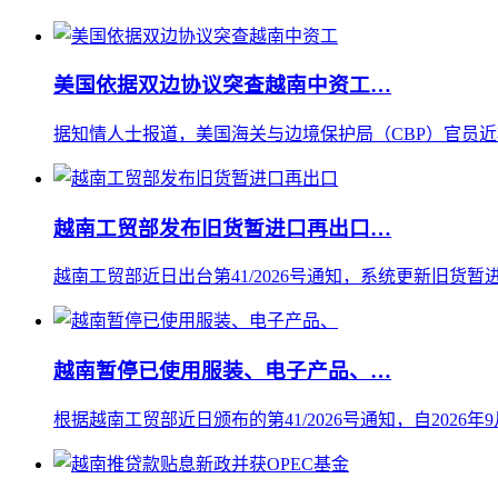
美国依据双边协议突查越南中资工…
据知情人士报道，美国海关与边境保护局（CBP）官员近
越南工贸部发布旧货暂进口再出口…
越南工贸部近日出台第41/2026号通知，系统更新旧货暂进
越南暂停已使用服装、电子产品、…
根据越南工贸部近日颁布的第41/2026号通知，自202