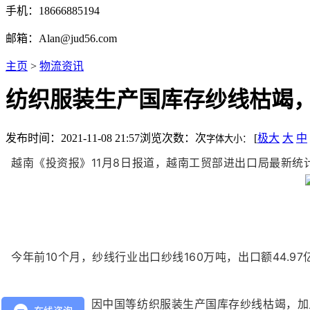
手机：18666885194
邮箱：Alan@jud56.com
主页
>
物流资讯
纺织服装生产国库存纱线枯竭
发布时间：2021-11-08 21:57
浏览次数：
次
[
极大
大
中
字体大小：
越南《投资报》11月8日报道，越南工贸部进出口局最新统计
今年前10个月，纱线行业出口纱线160万吨，出口额44.97亿
从全球市场看，因中国等纺织服装生产国库存纱线枯竭，加