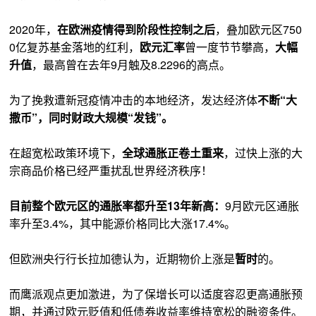
2020年，
在欧洲疫情得到阶段性控制之后
，叠加欧元区750
0亿复苏基金落地的红利，
欧元汇率
曾一度节节攀高，
大幅
升值
，最高曾在去年9月触及8.2296的高点。
为了挽救遭新冠疫情冲击的本地经济，发达经济体
不断“大
撒币”，同时财政大规模“发钱”。
在超宽松政策环境下，
全球通胀正卷土重来
，过快上涨的大
宗商品价格已经严重扰乱世界经济秩序！
目前整个欧元区的通胀率都升至13年新高：
9月欧元区通胀
率升至3.4%，其中能源价格同比大涨17.4%。
但欧洲央行行长拉加德认为，近期物价上涨是
暂时
的。
而鹰派观点更加激进，为了保增长可以适度容忍更高通胀预
期，并通过欧元贬值和低债券收益率维持宽松的融资条件。