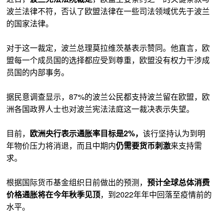
波兰法律不符，否认了欧盟法律在一些司法领域优先于波兰
的国家法律。
对于这一裁定，波兰总理莫拉维茨基表示赞同。他直言，欧
盟每一个成员国的选择都应受到尊重，欧盟没有权力干涉成
员国的内部事务。
据民意调查显示，87%的波兰公民都支持波兰留在欧盟，欧
洲各国政界人士也对波兰宪法法庭这一裁决表示失望。
目前，
欧洲央行表示通胀率目标是2%，
该行坚持认为到明
年物价压力将消退，而且中期内
仍需要货币刺激
来支持需
求。
根据国际货币基金组织日前做出的预测，
预计全球总体消费
价格通胀将在今年秋季见顶
，到2022年年中回落至疫情前的
水平。