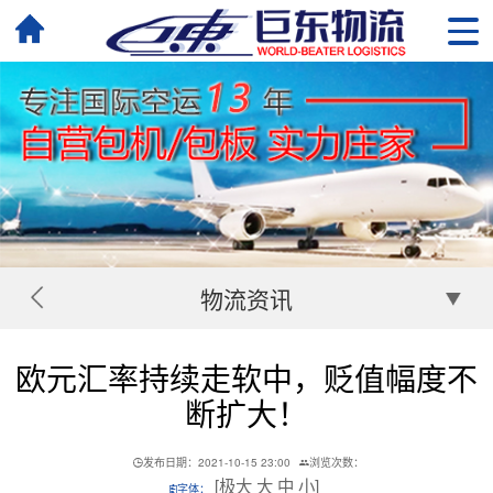
物流资讯
欧元汇率持续走软中，贬值幅度不
断扩大！
发布日期：2021-10-15 23:00
浏览次数：
[
极大
大
中
小
]
字体：