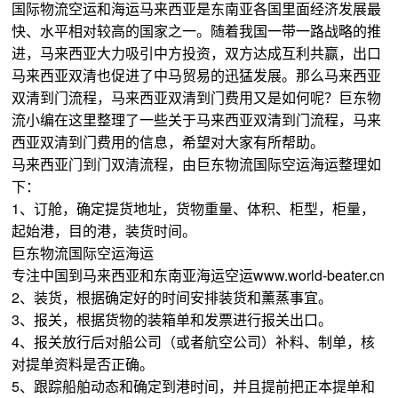
国际物流空运和海运马来西亚是东南亚各国里面经济发展最
快、水平相对较高的国家之一。随着我国一带一路战略的推
进，马来西亚大力吸引中方投资，双方达成互利共赢，出口
马来西亚双清也促进了中马贸易的迅猛发展。那么马来西亚
双清到门流程，马来西亚双清到门费用又是如何呢？巨东物
流小编在这里整理了一些关于马来西亚双清到门流程，马来
西亚双清到门费用的信息，希望对大家有所帮助。
马来西亚门到门双清流程，由巨东物流国际空运海运整理如
下：
1、订舱，确定提货地址，货物重量、体积、柜型，柜量，
起始港，目的港，装货时间。
巨东物流国际空运海运
专注中国到马来西亚和东南亚海运空运www.world-beater.cn
2、装货，根据确定好的时间安排装货和薰蒸事宜。
3、报关，根据货物的装箱单和发票进行报关出口。
4、报关放行后对船公司（或者航空公司）补料、制单，核
对提单资料是否正确。
5、跟踪船舶动态和确定到港时间，并且提前把正本提单和