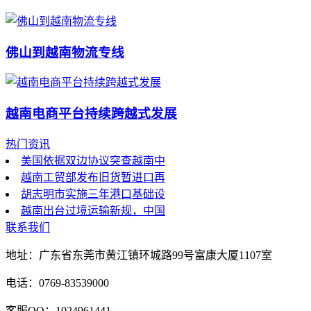
佛山到越南物流专线
越南电商平台持续跨越式发展
热门资讯
美国依据双边协议突查越南中
越南工贸部发布旧货暂进口再
胡志明市实施三年港口基础设
越南出台过境运输新规，中国
联系我们
地址：广东省东莞市黄江镇环城路99号富康大厦1107室
电话：0769-83539000
客服QQ：1024961441