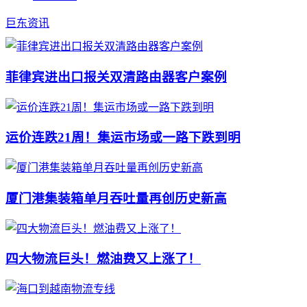
巨东资讯
菲律宾进出口报关双清路由器客户案例
运价连跌21周！集运市场或一路下跌到明
厦门港集装箱单月吞吐量再创历史新高
四大物流巨头！燃油费又上涨了！