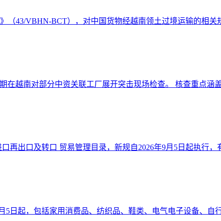
件》（43/VBHN-BCT），对中国货物经越南领土过境运输的相关规
期在越南对部分中资关联工厂展开突击现场检查。 核查重点涵盖原
口再出口及转口 贸易管理目录，新规自2026年9月5日起执行，有效
6年9月5日起，包括家用消费品、纺织品、鞋类、电气电子设备、自行车