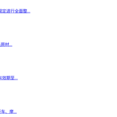
定进行全面整...
材...
期至...
、摩...