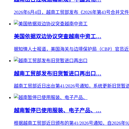
2026年6月4日，越南工贸部发布《2026年第43号合并文
美国依据双边协议突查越南中资工…
据知情人士报道，美国海关与边境保护局（CBP）官员近
越南工贸部发布旧货暂进口再出口…
越南工贸部近日出台第41/2026号通知，系统更新旧货暂进
越南暂停已使用服装、电子产品、…
根据越南工贸部近日颁布的第41/2026号通知，自202