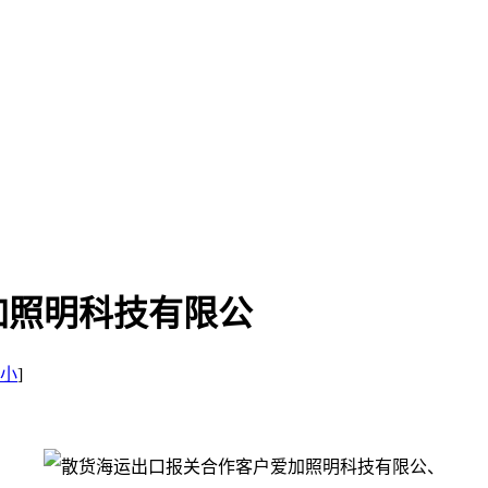
加照明科技有限公
小
]
、