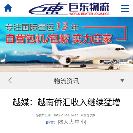
物流资讯
越媒：越南侨汇收入继续猛增
发布日期：2024-01-31 14:36
浏览次数：
[
极大
大
中
小
]
字体：