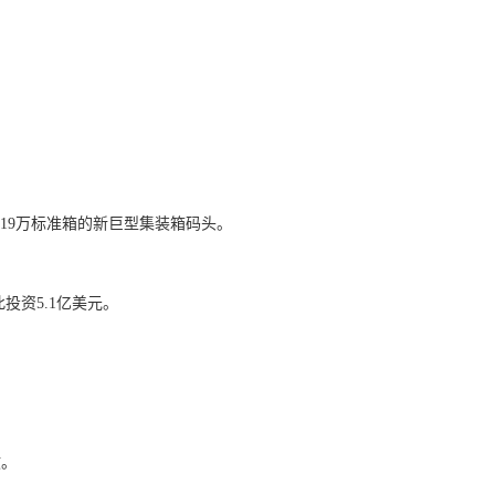
219万标准箱的新巨型集装箱码头。
此投资5.1亿美元。
救。