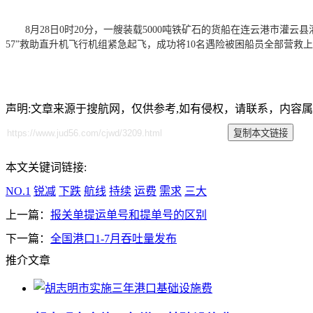
8月28日0时20分，一艘装载5000吨铁矿石的货船在连云港市灌
57”救助直升机飞行机组紧急起飞，成功将10名遇险被困船员全部营救
声明:文章来源于搜航网，仅供参考,如有侵权，请联系，内容
本文关键词链接:
NO.1
锐减
下跌
航线
持续
运费
需求
三大
上一篇：
报关单提运单号和提单号的区别
下一篇：
全国港口1-7月吞吐量发布
推介文章