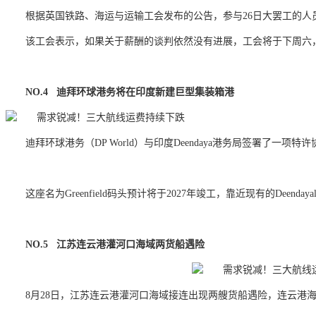
根据英国铁路、海运与运输工会发布的公告，参与26日大罢工的人
该工会表示，如果关于薪酬的谈判依然没有进展，工会将于下周六，
NO.4 迪拜环球港务将在印度新建巨型集装箱港
迪拜环球港务（DP World）与印度Deendaya港务局签署了
这座名为Greenfield码头预计将于2027年竣工，靠近现有的Dee
NO.5 江苏连云港灌河口海域两货船遇险
8月28日，江苏连云港灌河口海域接连出现两艘货船遇险，连云港