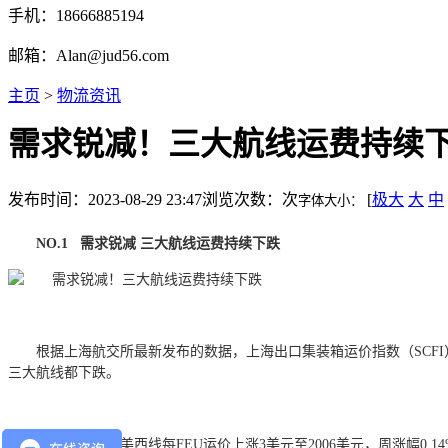
手机：18666885194
邮箱：Alan@jud56.com
主页
>
物流资讯
需求锐减！三大航线运费持续
发布时间：2023-08-29 23:47
浏览次数：
次
[
极大
大
中
字体大小：
NO.1 需求锐减 三大航线运费持续下跌
根据上海航交所最新发布的数据，上海出口集装箱运价指数（SCFI）上
三大航线都下跌。
其中，远东到美西线每FEU运价上涨3美元至2006美元，周涨幅0.14