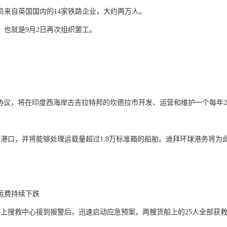
员来自英国国内的14家铁路企业，大约两万人。
也就是9月2日再次组织罢工。
一项特许协议，将在印度西海岸古吉拉特邦的坎德拉市开发、运营和维护一个每年
ndayal港口，并将能够处理运载量超过1.8万标准箱的船舶。迪拜环球港务将为
海上搜救中心接到报警后，迅速启动应急预案，两艘货船上的25人全部获