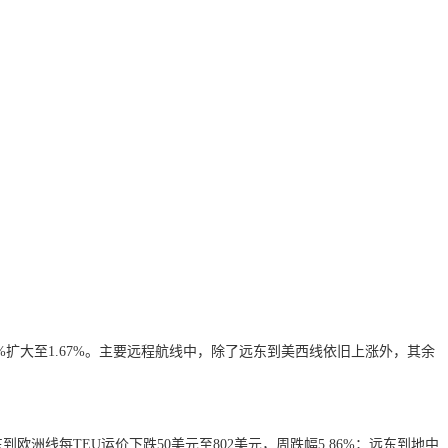
.2%扩大至1.67%。主要远程航线中，除了远东到美西线依旧上涨外，其余
东到欧洲线每TEU运价下跌50美元至802美元，周跌幅5.86%；远东到地中