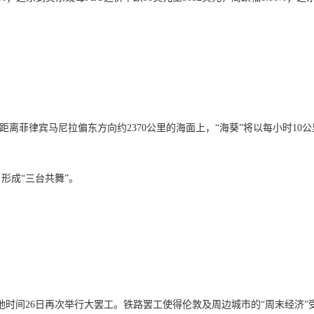
于距离菲律宾马尼拉偏东方向约2370公里的海面上，“海葵”将以每小时1
形成“三台共舞”。
时间26日再次举行大罢工。铁路罢工使得伦敦及周边城市的“周末经济”