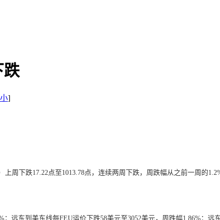
下跌
小
]
周下跌17.22点至1013.78点，连续两周下跌，周跌幅从之前一周的1
%；远东到美东线每FEU运价下跌58美元至3052美元，周跌幅1.86%；远