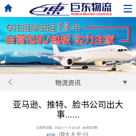
物流资讯
亚马逊、推特、脸书公司出大
事......
发布日期：2022-11-14 20:28
浏览次数：
[
极大
大
中
小
]
字体：