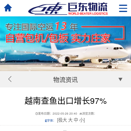
物流资讯
越南查鱼出口增长97%
发布日期：2022-05-26 20:40
浏览次数：
[
极大
大
中
小
]
字体：