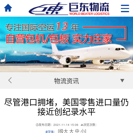
物流资讯
尽管港口拥堵，美国零售进口量仍
接近创纪录水平
发布日期：2021-11-14 15:06
浏览次数：
[
极大
大
中
小
]
字体：