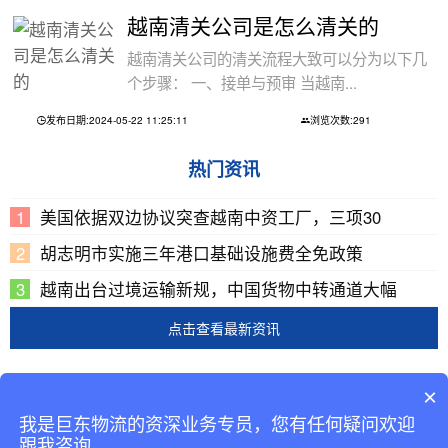
越南清关公司是怎么清关的
越南清关公司的清关流程大致可以分为以下几
个步骤： 一、接单与预审 当越南...
发布日期:2024-05-22 11:25:11
浏览次数:291
热门资讯
美国依据双边协议突查越南中资工厂，三项30
胡志明市实施三年港口基础设施费全免政策
越南出台过境运输新规，中国货物中转通道大幅
点击查看最新资讯
Copyright © 2002-2019 广东巨东供应链管理有限公司
×
版权所有
我是巨东物流的资深业务专员，您有任何疑问欢迎
备案号：
粤ICP备13069001号-2
跟我咨询。