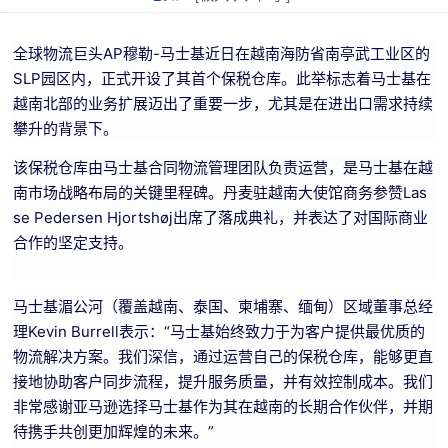
全球物流巨头AP穆勒-马士基近日在越南海防省南亭武工业区的
SLP园区内，正式开设了其首个保税仓库。此举标志着马士基在
越南北部的业务扩展迈出了重要一步，尤其是在进出口需求持续
攀升的背景下。
该保税仓库由马士基合同物流管理团队负责运营，是马士基在越
南市场战略布局的关键里程碑。丹麦驻越南大使馆商务参赞Las
se Pedersen Hjortshøj出席了落成典礼，并表达了对国际商业
合作的坚定支持。
马士基湄公河（覆盖越南、泰国、柬埔寨、缅甸）区域董事总经
理Kevin Burrell表示：“马士基始终致力于为客户提供最优质的
物流解决方案。我们深信，通过运营自己的保税仓库，能够更直
接地协助客户同步流程，提升服务质量，并有效控制成本。我们
非常感谢亚马逊选择马士基作为其在越南的长期合作伙伴，并期
待携手共创更加辉煌的未来。”