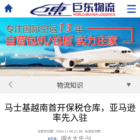
物流知识
马士基越南首开保税仓库，亚马逊
率先入驻
发布日期：2024-11-06 21:38
浏览次数：
[
极大
大
中
小
]
字体：