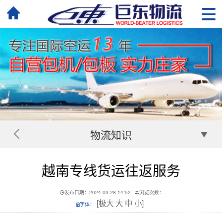
物流知识
越南专线货运往返服务
发布日期：2024-03-28 14:52
浏览次数：
[
极大
大
中
小
]
字体：