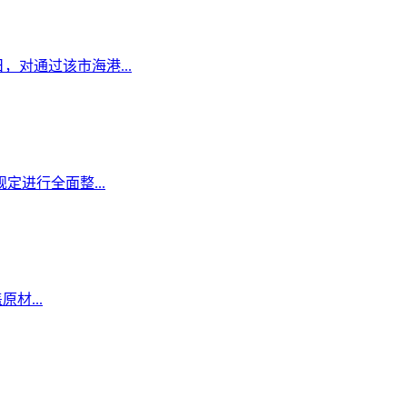
日，对通过该市海港...
定进行全面整...
材...