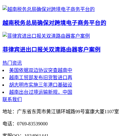
越南税务总局确保对跨境电子商务平台的
菲律宾进出口报关双清路由器客户案例
热门资讯
美国依据双边协议突查越南中
越南工贸部发布旧货暂进口再
胡志明市实施三年港口基础设
越南出台过境运输新规，中国
联系我们
地址：广东省东莞市黄江镇环城路99号富康大厦1107室
电话：0769-83539000
客服QQ：1024961441