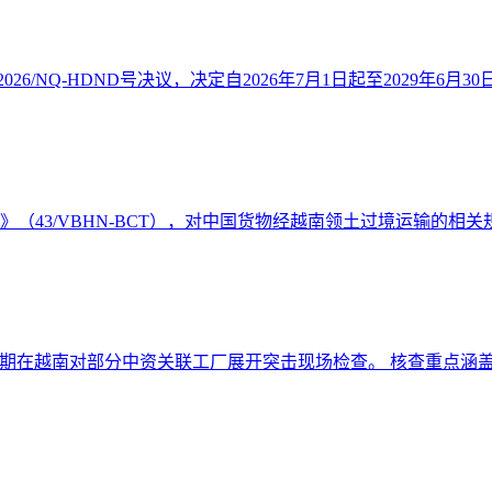
26/NQ-HDND号决议，决定自2026年7月1日起至2029年6月30
件》（43/VBHN-BCT），对中国货物经越南领土过境运输的相关规
期在越南对部分中资关联工厂展开突击现场检查。 核查重点涵盖原