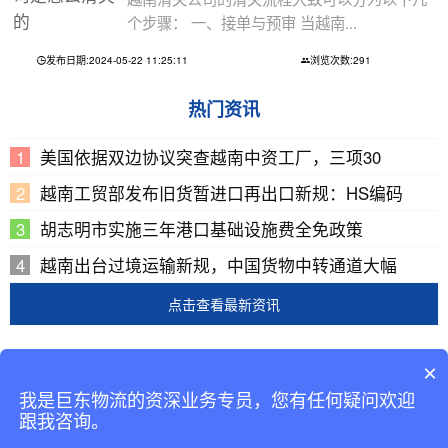
个步骤： 一、接单与预审 当越南...
发布日期:2024-05-22 11:25:11
浏览次数:291
热门资讯
美国依据双边协议突查越南中资工厂，三项30
越南工贸部发布旧货暂进口再出口新规：HS编码
胡志明市实施三年港口基础设施费全免政策
越南出台过境运输新规，中国货物中转通道大幅
点击查看最新资讯
Copyright © 2002-2019 广东巨东供应链管理有限公司
×
版权所有
我是巨东物流的资深业务专员，您有任何疑问欢迎
备案号：
粤ICP备13069001号-2
跟我咨询。